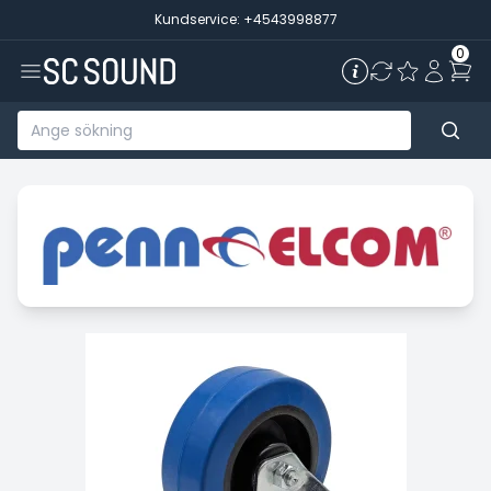
Kundservice: +4543998877
0