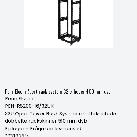
Penn Elcom åbent rack system 32 enheder 400 mm dyb
Penn Elcom
PEN-R8200-16/32UK
32U Open Tower Rack System med firkantede
dobbelte rackskinner 510 mm dyb
Ej i lager – Fråga om leveranstid
7.733,33 SEK