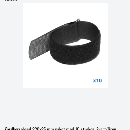
Kardborreband 220x25 mm paket med 10 stycken, Svart/Grey