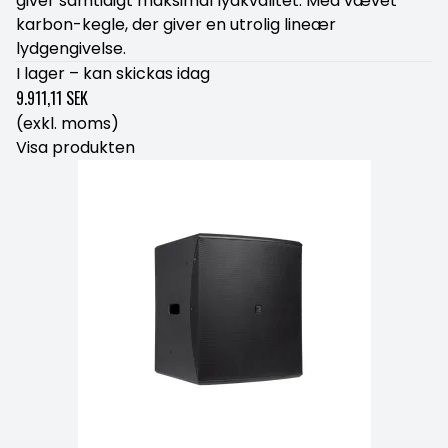
giver samtidigt maksimal lydkvalitet. Med vævet
karbon-kegle, der giver en utrolig lineær
lydgengivelse.
I lager – kan skickas idag
9.911,11 SEK
(exkl. moms)
Visa produkten