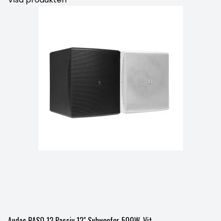
Audac BASO 12 Passiv 12" Subwoofer 500W, Vit