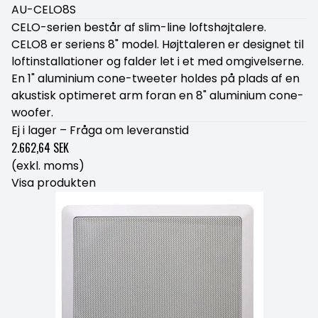
AU-CELO8S
CELO-serien består af slim-line loftshøjtalere.
CELO8 er seriens 8" model. Højttaleren er designet til
loftinstallationer og falder let i et med omgivelserne.
En 1" aluminium cone-tweeter holdes på plads af en
akustisk optimeret arm foran en 8" aluminium cone-
woofer.
Ej i lager – Fråga om leveranstid
2.662,64 SEK
(exkl. moms)
Visa produkten