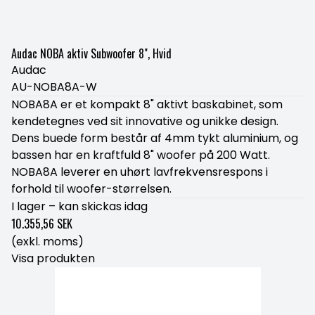
Audac NOBA aktiv Subwoofer 8", Hvid
Audac
AU-NOBA8A-W
NOBA8A er et kompakt 8" aktivt baskabinet, som
kendetegnes ved sit innovative og unikke design.
Dens buede form består af 4mm tykt aluminium, og
bassen har en kraftfuld 8" woofer på 200 Watt.
NOBA8A leverer en uhørt lavfrekvensrespons i
forhold til woofer-størrelsen.
I lager – kan skickas idag
10.355,56 SEK
(exkl. moms)
Visa produkten