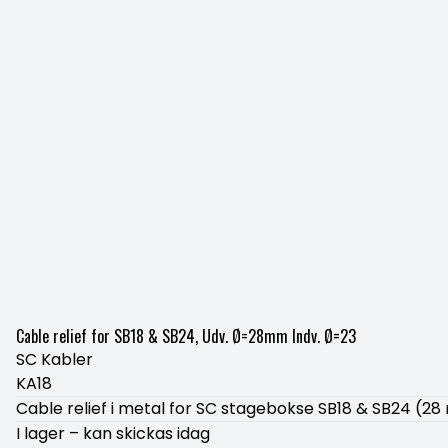
Cable relief for SB18 & SB24, Udv. Ø=28mm Indv. Ø=23
SC Kabler
KA18
Cable relief i metal for SC stagebokse SB18 & SB24 (2
I lager – kan skickas idag