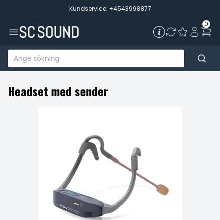
Kundservice: +4543998877
0
Headset med sender