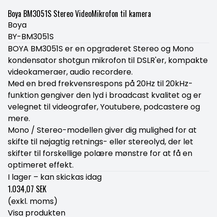
Boya BM3051S Stereo VideoMikrofon til kamera
Boya
BY-BM3051S
BOYA BM3051S er en opgraderet Stereo og Mono
kondensator shotgun mikrofon til DSLR'er, kompakte
videokameraer, audio recordere.
Med en bred frekvensrespons på 20Hz til 20kHz-
funktion gengiver den lyd i broadcast kvalitet og er
velegnet til videografer, Youtubere, podcastere og
mere.
Mono / Stereo-modellen giver dig mulighed for at
skifte til nøjagtig retnings- eller stereolyd, der let
skifter til forskellige polære mønstre for at få en
optimeret effekt.
I lager – kan skickas idag
1.034,07 SEK
(exkl. moms)
Visa produkten