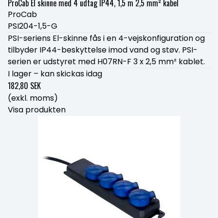
ProCab El skinne med 4 udtag IP44, 1,5 m 2,5 mm² kabel
ProCab
PSI204-1,5-G
PSI-seriens El-skinne fås i en 4-vejskonfiguration og
tilbyder IP44-beskyttelse imod vand og støv. PSI-
serien er udstyret med H07RN-F 3 x 2,5 mm² kablet.
I lager – kan skickas idag
182,80 SEK
(exkl. moms)
Visa produkten