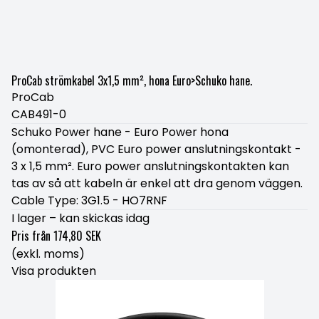
ProCab strömkabel 3x1,5 mm², hona Euro>Schuko hane.
ProCab
CAB491-0
Schuko Power hane - Euro Power hona
(omonterad), PVC Euro power anslutningskontakt -
3 x 1,5 mm². Euro power anslutningskontakten kan
tas av så att kabeln är enkel att dra genom väggen.
Cable Type: 3G1.5 - HO7RNF
I lager – kan skickas idag
Pris från
174,80 SEK
(exkl. moms)
Visa produkten