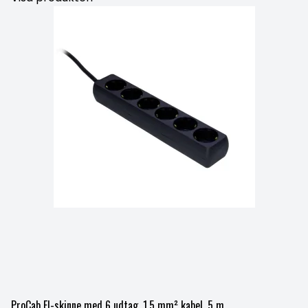
ProCab El-skinne med 6 udtag, 1,5 mm² kabel, 5 m