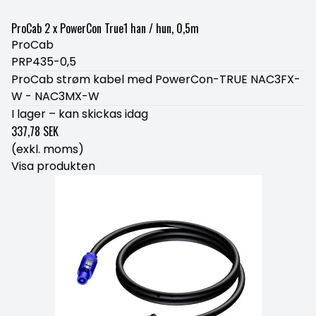
ProCab 2 x PowerCon True1 han / hun, 0,5m
ProCab
PRP435-0,5
ProCab strøm kabel med PowerCon-TRUE NAC3FX-
W - NAC3MX-W
I lager – kan skickas idag
337,78 SEK
(exkl. moms)
Visa produkten