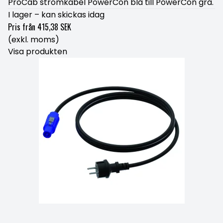
ProCab strömkabel PowerCon blå till PowerCon grå.
I lager – kan skickas idag
Pris från
415,38 SEK
(exkl. moms)
Visa produkten