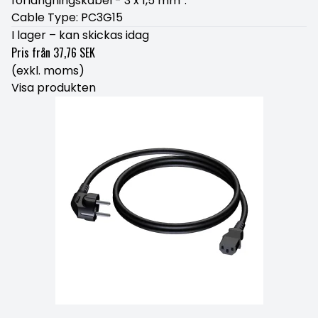
förlängningskabel - 3 x 1,5 mm².
Cable Type: PC3G15
I lager – kan skickas idag
Pris från
37,76 SEK
(exkl. moms)
Visa produkten