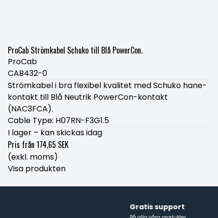
ProCab Strömkabel Schuko till Blå PowerCon.
ProCab
CAB432-0
Strömkabel i bra flexibel kvalitet med Schuko hane-
kontakt till Blå Neutrik PowerCon-kontakt
(NAC3FCA).
Cable Type: H07RN-F3G1.5
I lager – kan skickas idag
Pris från
174,65 SEK
(exkl. moms)
Visa produkten
Gratis support
På alla våra produkter