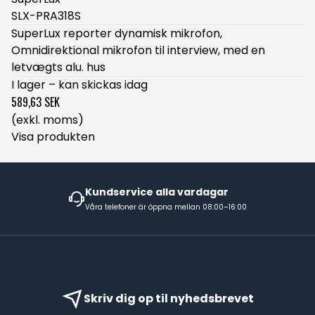
SLX-PRA318S
SuperLux reporter dynamisk mikrofon,
Omnidirektional mikrofon til interview, med en
letvægts alu. hus
I lager – kan skickas idag
589,63 SEK
(exkl. moms)
Visa produkten
Kundservice alla vardagar
Våra telefoner är öppna mellan 08:00–16:00
Skriv dig op til nyhedsbrevet