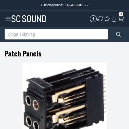
Kundservice: +4543998877
0
Patch Panels